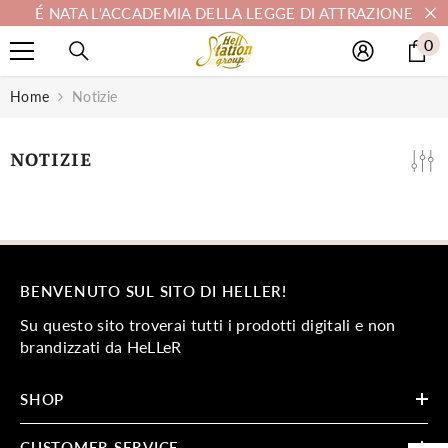
É NATA L'ACCADEMIA DELLA LEGGE DI ATTRAZIONE
VAI DIRETTAMENTE AI CONTENUTI
0
0
ar
Home
Notizie
NOTIZIE
BENVENUTO SUL SITO DI HELLER!
Su questo sito troverai tutti i prodotti digitali e non
brandizzati da HeLLeR
SHOP
CUSTOMER SERVICE