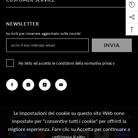
NEWSLETTER
Iscriviti per rimanere aggiornato sulle novitá!
INVIA
Ho letto ed accetto le condizioni della normativa privacy
Le impostazioni dei cookie su questo sito Web sono
@Hellerchannel.com - Hell’Station P.IVA 04947230969
impostate per "consentire tutti i cookie" per offrirti la
migliore esperienza. Fare clic su Accetta per continuare a
Metodi
utilizzare il sito.
di